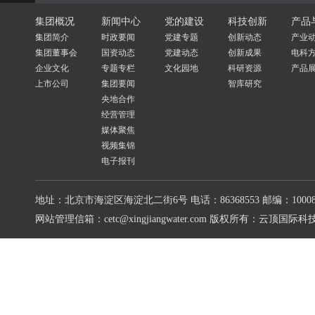
集团概况
新闻中心
党的建设
科技创新
产品
集团简介
时政要闻
党建专题
创新动态
产业
集团董事会
国资动态
党建动态
创新成果
电科
企业文化
专题专栏
文化园地
科研资源
产品
上市公司
集团要闻
智库研究
央地合作
经营管理
媒体聚焦
视频集锦
电子报刊
地址：北京市海淀区海淀北二街6号
电话：86368553
邮编：10008
网站管理信箱：cetc@xingjiangwater.com
版权所有：云顶国际科