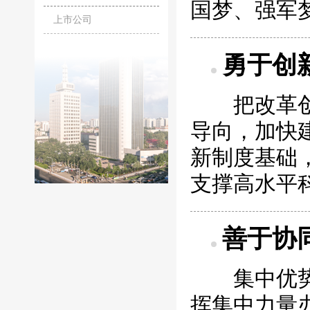
国梦、强军
上市公司
勇于创
把改革创新
导向，加快
新制度基础
支撑高水平
善于协
集中优势力
挥集中力量