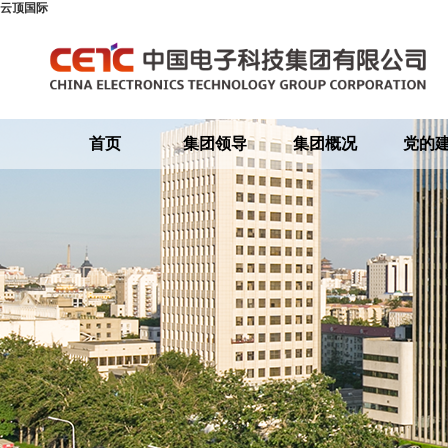
云顶国际
首页
集团领导
集团概况
党的