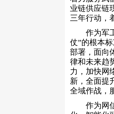
业链供应链
三年行动，
作为军工电
仗”的根本
部署，面向
律和未来趋
力，加快网
新，全面提
全域作战，
作为网信事