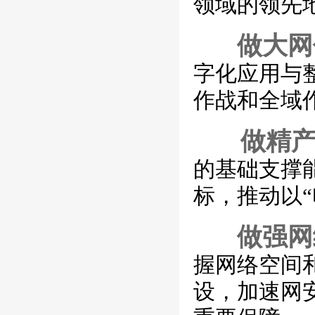
领域的领先
做大网
字化应用与
作战和全域
做精产
的基础支撑
标，推动以
做强网
握网络空间
设，加速网