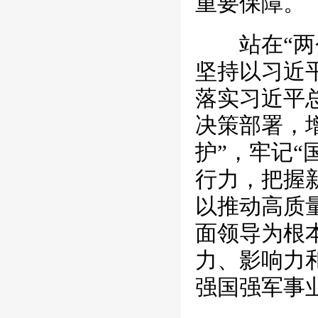
重要保障。
站在“两个
坚持以习近
落实习近平
决策部署，增
护”，牢记
行力，把握
以推动高质
面领导为根
力、影响力
强国强军事业