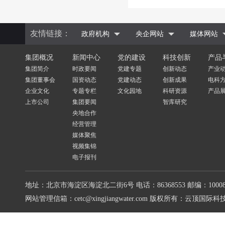
友情链接：
政府机构
央企网站
媒体网站
集团概况
新闻中心
党的建设
科技创新
产品
集团简介
时政要闻
党建专题
创新动态
产业
集团董事会
国资动态
党建动态
创新成果
电科
企业文化
专题专栏
文化园地
科研资源
产品
上市公司
集团要闻
智库研究
央地合作
经营管理
媒体聚焦
视频集锦
电子报刊
地址：北京市海淀区海淀北二街6号
电话：86368553
邮编：10008
网站管理信箱：cetc@xingjiangwater.com
版权所有：云顶国际科