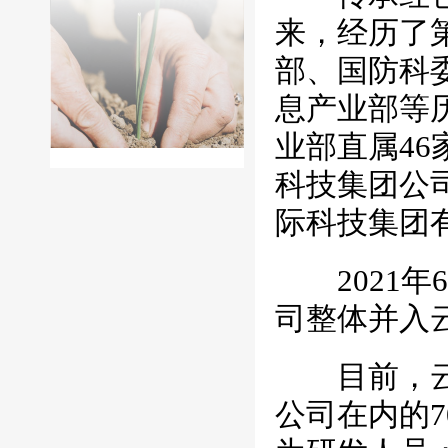
来，经历了
部、国防科
息产业部等历
业部直属4
科技集团公司
际科技集团
2021年
司整体并入
目前，云顶
公司在内的7