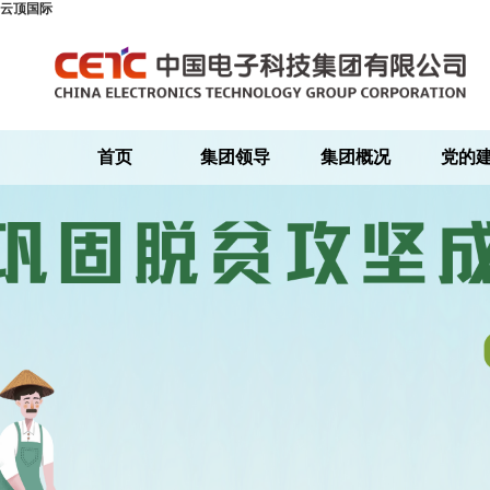
云顶国际
首页
集团领导
集团概况
党的