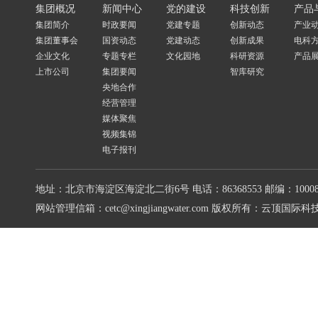
集团概况
新闻中心
党的建设
科技创新
产品
集团简介
时政要闻
党建专题
创新动态
产业
集团董事会
国资动态
党建动态
创新成果
电科
企业文化
专题专栏
文化园地
科研资源
产品
上市公司
集团要闻
智库研究
央地合作
经营管理
媒体聚焦
视频集锦
电子报刊
地址：北京市海淀区海淀北二街6号
电话：86368553
邮编：10008
网站管理信箱：cetc@xingjiangwater.com
版权所有：云顶国际科